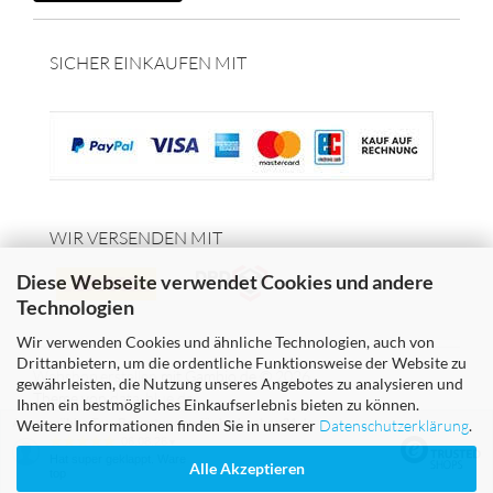
SICHER EINKAUFEN MIT
WIR VERSENDEN MIT
Diese Webseite verwendet Cookies und andere
Technologien
Wir verwenden Cookies und ähnliche Technologien, auch von
Drittanbietern, um die ordentliche Funktionsweise der Website zu
Webshop erstellen
mit Gambio.de © 2026
gewährleisten, die Nutzung unseres Angebotes zu analysieren und
Theme von
data-blue.de
Ihnen ein bestmögliches Einkaufserlebnis bieten zu können.
Ausgewählte Top-Bewertungen für hydroshop24.de
Weitere Informationen finden Sie in unserer
Datenschutzerklärung
.
06.08.26
▼
Hat super geklappt. Ware
Alle Akzeptieren
top