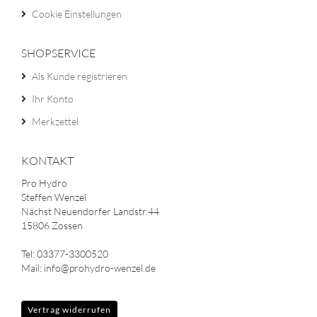
Cookie Einstellungen
SHOPSERVICE
Als Kunde registrieren
Ihr Konto
Merkzettel
KONTAKT
Pro Hydro
Steffen Wenzel
Nächst Neuendorfer Landstr.44
15806 Zossen
Tel: 03377-3300520
Mail: info@prohydro-wenzel.de
Vertrag widerrufen