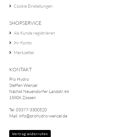
Cookie Einstellungen
SHOPSERVICE
Als Kunde registrieren
Ihr Konto
Merkzettel
KONTAKT
Pro Hydro
Steffen Wenzel
Nächst Neuendorfer Landstr.44
15806 Zossen
Tel: 03377-3300520
Mail: info@prohydro-wenzel.de
Vertrag widerrufen