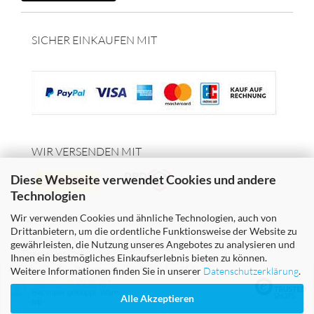
SICHER EINKAUFEN MIT
WIR VERSENDEN MIT
Diese Webseite verwendet Cookies und andere
Technologien
Wir verwenden Cookies und ähnliche Technologien, auch von
Drittanbietern, um die ordentliche Funktionsweise der Website zu
Webshop erstellen
mit Gambio.de © 2026
gewährleisten, die Nutzung unseres Angebotes zu analysieren und
Theme von
data-blue.de
Ihnen ein bestmögliches Einkaufserlebnis bieten zu können.
Ausgewählte Top-Bewertungen für hydroshop24.de
Weitere Informationen finden Sie in unserer
Datenschutzerklärung
.
06.08.26
▼
Hat super geklappt. Ware
Alle Akzeptieren
top