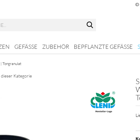
Suche...
ZEN
GEFÄSSE
ZUBEHÖR
BEPFLANZTE GEFÄSSE
 | Tongranulat
n dieser Kategorie
S
W
T
Li
Ku