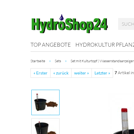
TOP ANGEBOTE
HYDROKULTUR PFLAN
»
»
Startseite
Sets
Set mit Kulturtopf | Wasserstandsanzeiger
7
Artikel i
« Erster
« zurück
weiter »
Letzter »