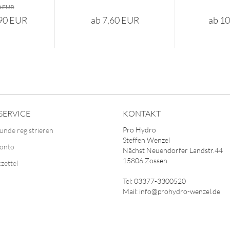
0 EUR
,90 EUR
ab 7,60 EUR
ab 1
SERVICE
KONTAKT
Pro Hydro
unde registrieren
Steffen Wenzel
Konto
Nächst Neuendorfer Landstr.44
15806 Zossen
zettel
Tel: 03377-3300520
Mail: info@prohydro-wenzel.de