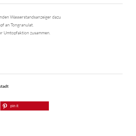
ssenden Wasserstandsanzeiger dazu
pf an Tongranulat.
 oder Umtopfaktion zusammen.
stadt
pin it