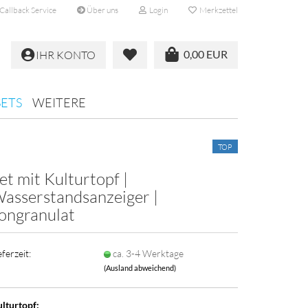
Callback Service
Über uns
Login
Merkzettel
0,00 EUR
IHR KONTO
SETS
WEITERE
TOP
et mit Kulturtopf |
asserstandsanzeiger |
ongranulat
eferzeit:
ca. 3-4 Werktage
(Ausland abweichend)
lturtopf: