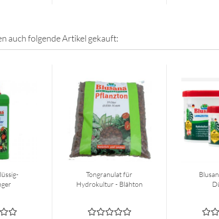
en auch folgende Artikel gekauft:
lüssig-
Tongranulat für
Blusan
nger
Hydrokultur - Blähton
D