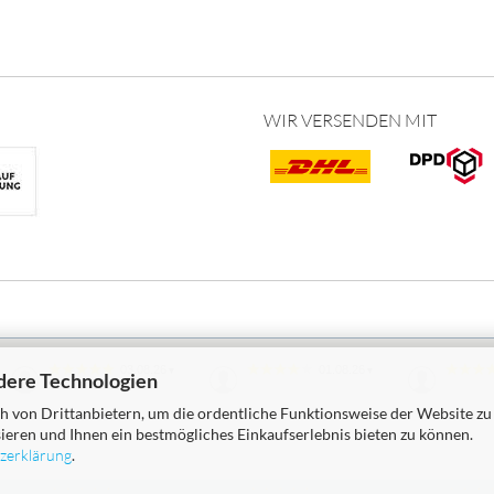
WIR VERSENDEN MIT
03.08.26
01.08.26
▼
▼
dere Technologien
 von Drittanbietern, um die ordentliche Funktionsweise der Website zu
ieren und Ihnen ein bestmögliches Einkaufserlebnis bieten zu können.
zerklärung
.