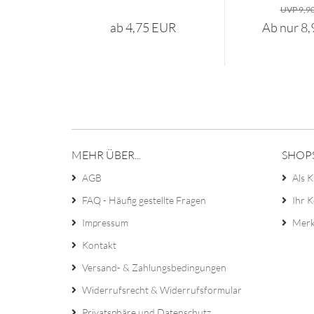
UVP 9,9
ab 4,75 EUR
Ab nur 8
MEHR ÜBER...
SHOP
AGB
Als K
FAQ - Häufig gestellte Fragen
Ihr 
Impressum
Merk
Kontakt
Versand- & Zahlungsbedingungen
Widerrufsrecht & Widerrufsformular
Privatsphäre und Datenschutz