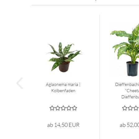
Aglaonema maria |
Dieffenbachi
Kolbenfaden
"Cheeta
Dieffenba
ab 14,50 EUR
ab 52,0