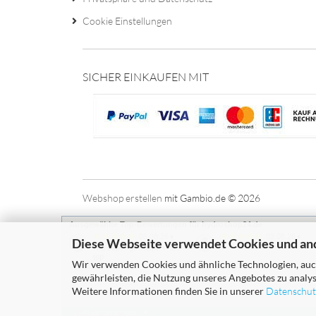
Cookie Einstellungen
SICHER EINKAUFEN MIT
Webshop erstellen
mit Gambio.de © 2026
Ausgewählte Top-Bewertungen für hydroshop24.de
06.08.26
03.08.26
▼
▼
Diese Webseite verwendet Cookies und an
Hat super geklappt. Ware
top
Wir verwenden Cookies und ähnliche Technologien, auch
gewährleisten, die Nutzung unseres Angebotes zu analys
Weitere Informationen finden Sie in unserer
Datenschut
1349 Bewertungen