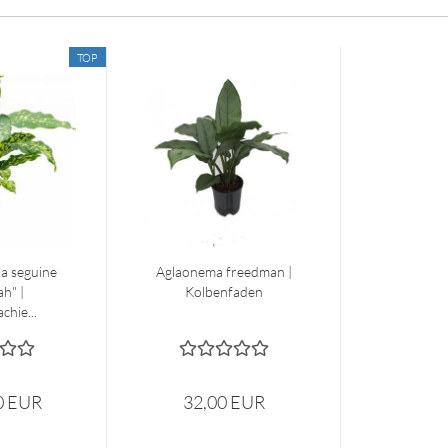
TOP
a seguine
Aglaonema freedman |
h" |
Kolbenfaden
chie...
0 EUR
32,00 EUR