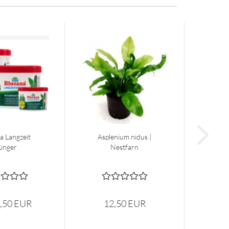
a Langzeit
Asplenium nidus |
ünger
Nestfarn
0,50 EUR
12,50 EUR