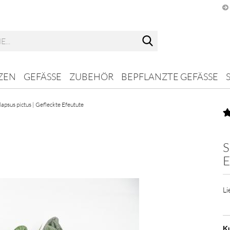
Suche...
ZEN
GEFÄSSE
ZUBEHÖR
BEPFLANZTE GEFÄSSE
apsus pictus | Gefleckte Efeutute
S
E
Li
Ku