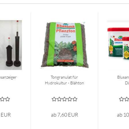
sanzeiger
Tongranulat für
Blusan
Hydrokultur - Blähton
D
0 EUR
ab 7,60 EUR
ab 1