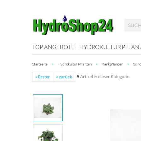
TOP ANGEBOTE
HYDROKULTUR PFLAN
»
»
»
Startseite
Hydrokultur Pflanzen
Rankpflanzen
Scind
9
Artikel in dieser Kategorie
« Erster
« zurück