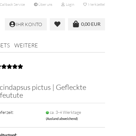
Callback Service
Über uns
Login
Merkzettel
0,00 EUR
IHR KONTO
SETS
WEITERE
cindapsus pictus | Gefleckte
feutute
eferzeit:
ca. 3-4 Werktage
(Ausland abweichend)
lturtopf: