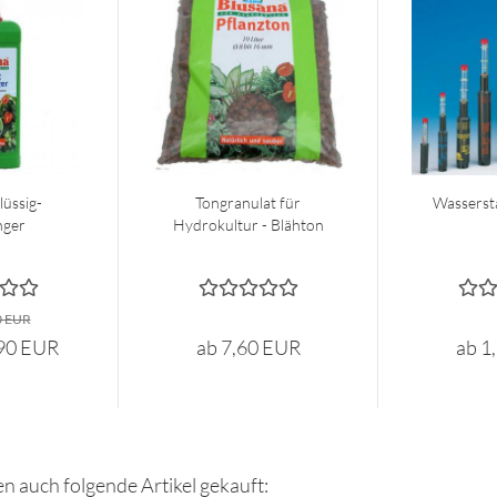
lüssig-
Tongranulat für
Wasserst
nger
Hydrokultur - Blähton
0 EUR
,90 EUR
ab 7,60 EUR
ab 1
en auch folgende Artikel gekauft: