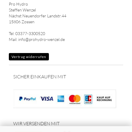
Pro Hydro
Steffen Wenzel
Nächst Neuendorfer Landstr.44
15806 Zossen
Tel: 03377-3300520
Mail: info@prohydro-wenzel.de
Vertrag widerrufen
SICHER EINKAUFEN MIT
WIR VERSENDEN MIT