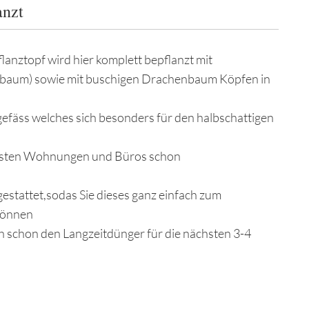
anzt
lanztopf wird hier komplett bepflanzt mit
mibaum) sowie mit buschigen Drachenbaum Köpfen in
gefäss welches sich besonders für den halbschattigen
eisten Wohnungen und Büros schon
sgestattet,sodas Sie dieses ganz einfach zum
können
h schon den Langzeitdünger für die nächsten 3-4