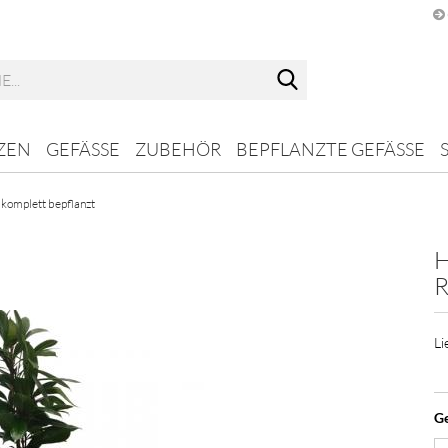
Suche...
ZEN
GEFÄSSE
ZUBEHÖR
BEPFLANZTE GEFÄSSE
komplett bepflanzt
H
R
Li
G