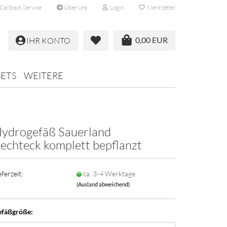
Callback Service
Über uns
Login
Merkzettel
0,00 EUR
IHR KONTO
SETS
WEITERE
ydrogefäß Sauerland
echteck komplett bepflanzt
eferzeit:
ca. 3-4 Werktage
(Ausland abweichend)
efäßgröße: