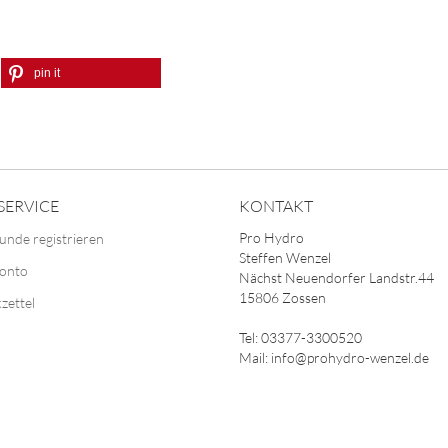
pin it
SERVICE
KONTAKT
Pro Hydro
unde registrieren
Steffen Wenzel
Konto
Nächst Neuendorfer Landstr.44
15806 Zossen
zettel
Tel: 03377-3300520
Mail: info@prohydro-wenzel.de