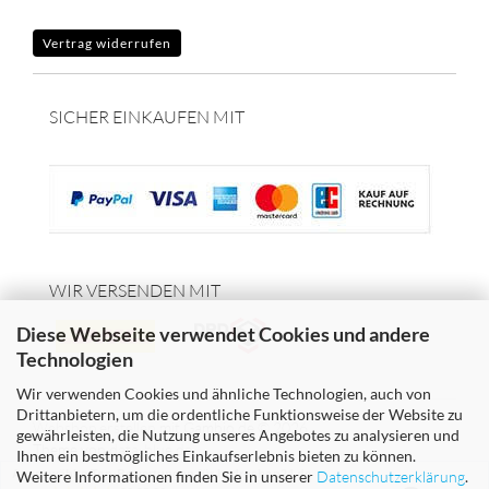
Vertrag widerrufen
SICHER EINKAUFEN MIT
WIR VERSENDEN MIT
Diese Webseite verwendet Cookies und andere
Technologien
Wir verwenden Cookies und ähnliche Technologien, auch von
Drittanbietern, um die ordentliche Funktionsweise der Website zu
Webshop erstellen
mit Gambio.de © 2026
gewährleisten, die Nutzung unseres Angebotes zu analysieren und
Theme von
data-blue.de
Ihnen ein bestmögliches Einkaufserlebnis bieten zu können.
Ausgewählte Top-Bewertungen für hydroshop24.de
Weitere Informationen finden Sie in unserer
Datenschutzerklärung
.