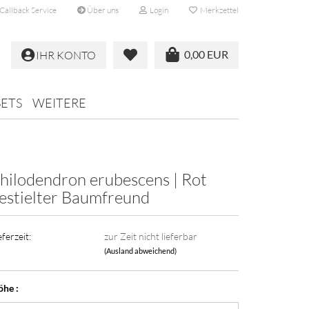
Callback Service
Über uns
Login
Merkzettel
0,00 EUR
IHR KONTO
SETS
WEITERE
hilodendron erubescens | Rot
estielter Baumfreund
eferzeit:
zur Zeit nicht lieferbar
(Ausland abweichend)
he :