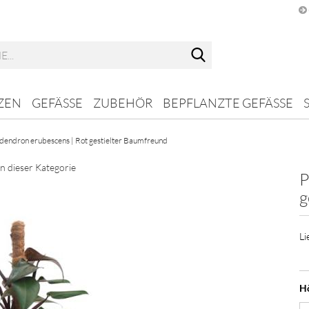
Suche...
ZEN
GEFÄSSE
ZUBEHÖR
BEPFLANZTE GEFÄSSE
odendron erubescens | Rot gestielter Baumfreund
in dieser Kategorie
P
g
Li
Hö