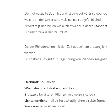
Der rot gestielte Baumfreund ist eine aufwärts strebende
welche an der Unterseite meis purpurrot gefärbt sind.
Er verträgt den hellen wie auch etwas dunkleren Standort 
Schadstoffe aus der Raumluft.
Da der Philodendron mit der Zeit aus seinem urspünglich
werden .
Er ist aber auch gut zur Begrünung von Wänden geeignet
Herkunft
: Kolumbien
Wuchsform
: aufstrebend am Stab
Blütezeit
: bei älteren Pflanzen mit weißen Kolben
Lichtansprüche
: hell bis halbschattig ohne direkte Sonn
Temperatur
: 18 °C bis 22 °C;