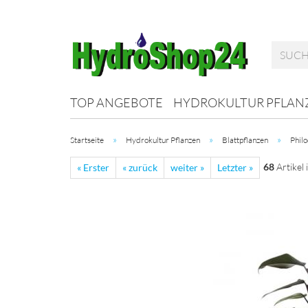
TOP ANGEBOTE
HYDROKULTUR PFLAN
»
»
»
Startseite
Hydrokultur Pflanzen
Blattpflanzen
Phil
68
Artikel 
« Erster
« zurück
weiter »
Letzter »