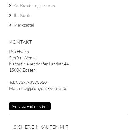
Als Kunde registrieren
Ihr Konto
Merkzettel
KONTAKT
Pro Hydro
Steffen Wenzel
Nächst Neuendorfer Landstr.44
15806 Zossen
Tel: 03377-3300520
Mail: info@prohydro-wenzel.de
Vertrag widerrufen
SICHER EINKAUFEN MIT