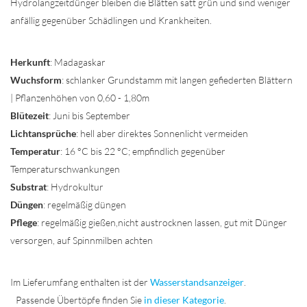
Hydrolangzeitdünger bleiben die Blätten satt grün und sind weniger
anfällig gegenüber Schädlingen und Krankheiten.
Herkunft
: Madagaskar
Wuchsform
: schlanker Grundstamm mit langen gefiederten Blättern
| Pflanzenhöhen von 0,60 - 1,80m
Blütezeit
: Juni bis September
Lichtansprüche
: hell aber direktes Sonnenlicht vermeiden
Temperatur
: 16 °C bis 22 °C; empfindlich gegenüber
Temperaturschwankungen
Substrat
: Hydrokultur
Düngen
: regelmäßig düngen
Pflege
: regelmäßig gießen,nicht austrocknen lassen, gut mit Dünger
versorgen, auf Spinnmilben achten
Im Lieferumfang enthalten ist der
Wasserstandsanzeiger
.
Passende Übertöpfe finden Sie
in dieser Kategorie
.