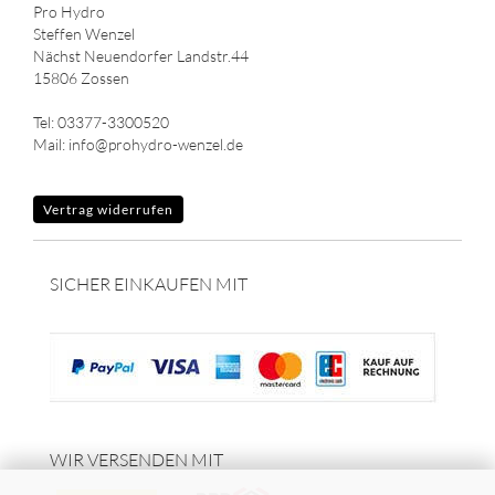
Pro Hydro
Steffen Wenzel
Nächst Neuendorfer Landstr.44
15806 Zossen
Tel: 03377-3300520
Mail: info@prohydro-wenzel.de
Vertrag widerrufen
SICHER EINKAUFEN MIT
WIR VERSENDEN MIT